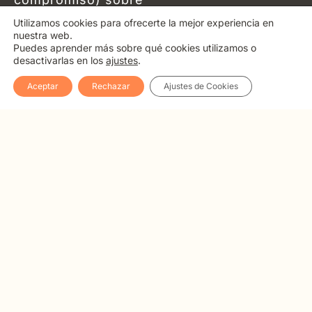
nuestras
Utilizamos cookies para ofrecerte la mejor experiencia en
formaciones para ti.
nuestra web.
Puedes aprender más sobre qué cookies utilizamos o
desactivarlas en los
ajustes
.
Texto
Politica de
Términos y
Gestionar
legal
privacidad
condiciones
cookies
Aceptar
Rechazar
Ajustes de Cookies