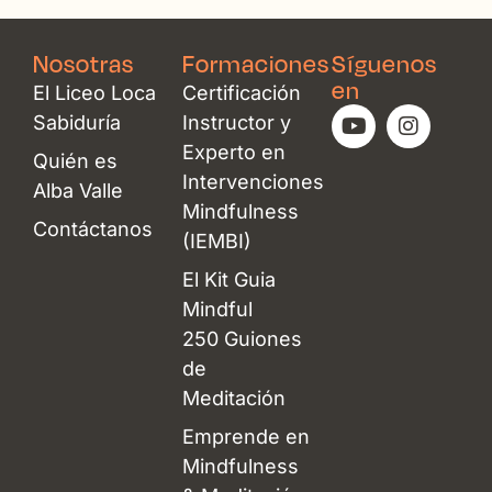
Nosotras
Formaciones
Síguenos
en
El Liceo Loca
Certificación
Y
I
Sabiduría
Instructor y
o
n
Experto en
u
s
Quién es
t
t
Intervenciones
Alba Valle
u
a
Mindfulness
b
g
Contáctanos
(IEMBI)
e
r
a
El Kit Guia
m
Mindful
250 Guiones
de
Meditación
Emprende en
Mindfulness