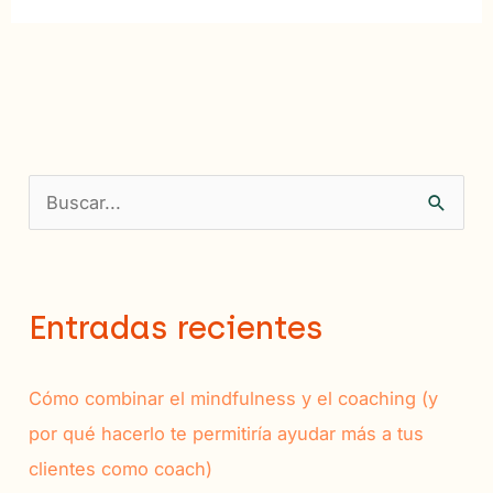
B
u
s
c
Entradas recientes
a
r
Cómo combinar el mindfulness y el coaching (y
p
por qué hacerlo te permitiría ayudar más a tus
o
clientes como coach)
r