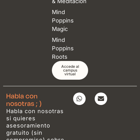
& Meditación
Mind
Poppins
Magic
Mind
Poppins
Roots
Accede al
campus
virtual
Habla con
W
E
h
n
nosotras ; )
a
v
Habla con nosotras
t
e
si quieres
s
l
asesoramiento
a
o
p
p
gratuito (sin
p
e
compromiso) sobre