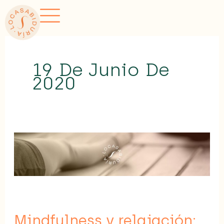
Ir
al
contenido
19 De Junio De
2020
Mindfulness
y
relajación:
practica
para
rebajar
Mindfulness y relajación:
la