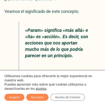
Veamos el significado de este concepto.
«Param» significa «más allá» e
«ita» es «acción». Es decir, son
acciones que nos aportan
mucho más de lo que podría
parecer en un principio.
Utilizamos cookies para ofrecerte la mejor experiencia en
nuestra web.
Para que lo veas más claro, estas son algunas de
Puedes aprender más sobre qué cookies utilizamos o
las principales paramitas:
desactivarlas en los
ajustes
.
Aceptar
Rechazar
Ajustes de Cookies
La generosidad:
cuando somos generosos