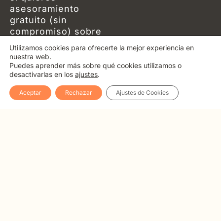
s
l
asesoramiento
a
o
p
p
gratuito (sin
p
e
compromiso) sobre
nuestras
Utilizamos cookies para ofrecerte la mejor experiencia en
formaciones para ti.
nuestra web.
Puedes aprender más sobre qué cookies utilizamos o
desactivarlas en los
ajustes
.
Texto
Politica de
Términos y
Gestionar
legal
privacidad
condiciones
cookies
Aceptar
Rechazar
Ajustes de Cookies