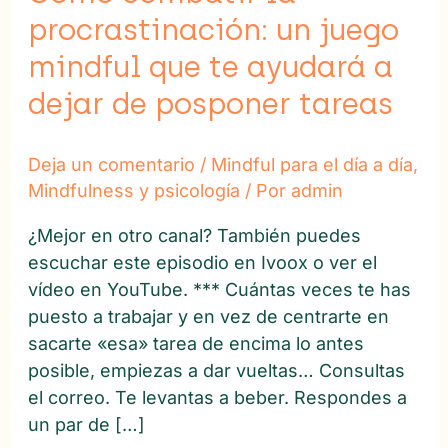
que
procrastinación: un juego
te
mindful que te ayudará a
ayudará
dejar de posponer tareas
a
dejar
de
Deja un comentario
/
Mindful para el día a día
,
posponer
Mindfulness y psicología
/ Por
admin
tareas
¿Mejor en otro canal? También puedes
escuchar este episodio en Ivoox o ver el
vídeo en YouTube. *** Cuántas veces te has
puesto a trabajar y en vez de centrarte en
sacarte «esa» tarea de encima lo antes
posible, empiezas a dar vueltas… Consultas
el correo. Te levantas a beber. Respondes a
un par de […]