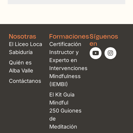
Nosotras
Formaciones
Síguenos
en
El Liceo Loca
Certificación
Y
I
Sabiduría
Instructor y
o
n
Experto en
u
s
Quién es
t
t
Intervenciones
Alba Valle
u
a
Mindfulness
b
g
Contáctanos
(IEMBI)
e
r
a
El Kit Guia
m
Mindful
250 Guiones
de
Meditación