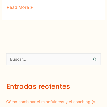
Read More »
B
u
s
c
Entradas recientes
a
r
Cómo combinar el mindfulness y el coaching (y
p