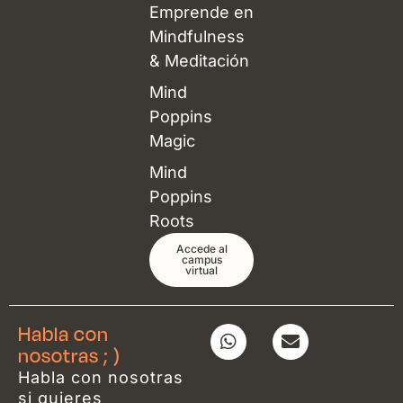
Emprende en
Mindfulness
& Meditación
Mind
Poppins
Magic
Mind
Poppins
Roots
Accede al
campus
virtual
Habla con
W
E
h
n
nosotras ; )
a
v
Habla con nosotras
t
e
si quieres