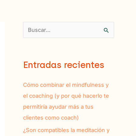
B
u
s
Entradas recientes
c
a
Cómo combinar el mindfulness y
r
el coaching (y por qué hacerlo te
p
permitiría ayudar más a tus
o
clientes como coach)
r
¿Son compatibles la meditación y
: