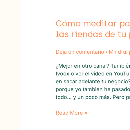
llevar
las
riendas
Cómo meditar par
de
las riendas de tu 
tu
proyecto
(y
Deja un comentario
/
Mindful p
de
tu
¿Mejor en otro canal? Tambié
vida)
Ivoox o ver el vídeo en YouT
en sacar adelante tu negocio
porque yo también he pasado 
todo… y un poco más. Pero p
Read More »