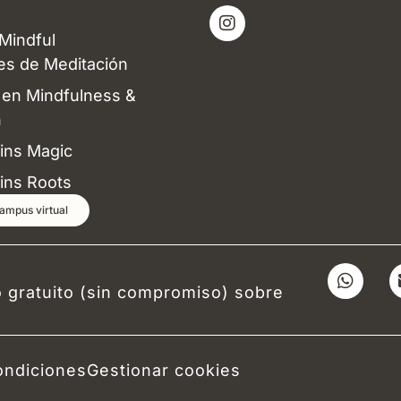
t
t
u
a
 Mindful
b
g
e
r
es de Meditación
a
en Mindfulness &
m
n
ins Magic
ins Roots
ampus virtual
W
h
 gratuito (sin compromiso) sobre
a
t
s
a
ondiciones
Gestionar cookies
p
p