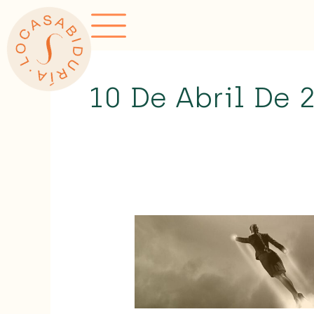
Ir
al
contenido
10 De Abril De 
Cómo
meditar
para
emprender
y