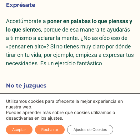
Exprésate
Acostúmbrate a
poner en palabas lo que piensas y
lo que sientes
, porque de esa manera te ayudarás
a ti mismo a aclarar la mente. ¿No as oído eso de
«pensar en alto»? Si no tienes muy claro por dónde
tirar en tu vida, por ejemplo, empieza a expresar tus
necesidades. Es un ejercício fantástico.
No te juzgues
Trata de verte de forma neutra, imparcial,
sin emitir
Utilizamos cookies para ofrecerte la mejor experiencia en
nuestra web.
un juicio de valor.
Las personas que se están
Puedes aprender más sobre qué cookies utilizamos o
juzgando a sí mismas todo el tiempo se someten a
desactivarlas en los
ajustes
.
una presión muy intensa, que acaba pasando
Aceptar
Rechazar
Ajustes de Cookies
factura en forma de estrés o ansiedad. Creo que te