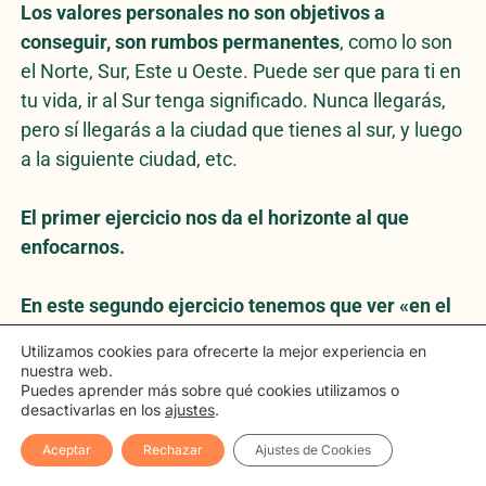
Los valores personales no son objetivos a
conseguir, son rumbos permanentes
, como lo son
el Norte, Sur, Este u Oeste. Puede ser que para ti en
tu vida, ir al Sur tenga significado. Nunca llegarás,
pero sí llegarás a la ciudad que tienes al sur, y luego
a la siguiente ciudad, etc.
El primer ejercicio nos da el horizonte al que
enfocarnos.
En este segundo ejercicio tenemos que ver «en el
gps» por dónde hay que pasar y cómo organizar el
Utilizamos cookies para ofrecerte la mejor experiencia en
viaje.
nuestra web.
Puedes aprender más sobre qué cookies utilizamos o
desactivarlas en los
ajustes
.
Así que por cada punto, piensa los pasos que
deberías de dar, decisiones a tomar, cosas que
Aceptar
Rechazar
Ajustes de Cookies
aprender (siendo así, escribe cómo aprenderías